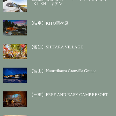
KITEN – キテン –
【岐阜】KITO関ケ原
【愛知】SHITARA VILLAGE
【富山】Namerikawa Granvilla Grappa
【三重】FREE AND EASY CAMP RESORT