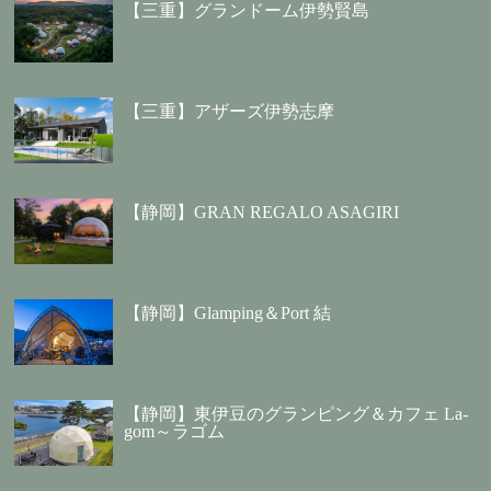
【三重】グランドーム伊勢賢島
【三重】アザーズ伊勢志摩
【静岡】GRAN REGALO ASAGIRI
【静岡】Glamping＆Port 結
【静岡】東伊豆のグランピング＆カフェ La-
gom～ラゴム