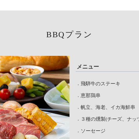
BBQプラン
メニュー
飛騨牛のステーキ
恵那鶏串
帆立、海老、イカ海鮮串
３種の燻製(チーズ、ナッ
ソーセージ