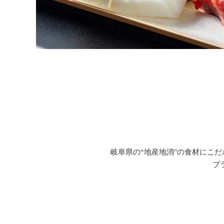
岐阜県の“地産地消"の食材にこだ
プ