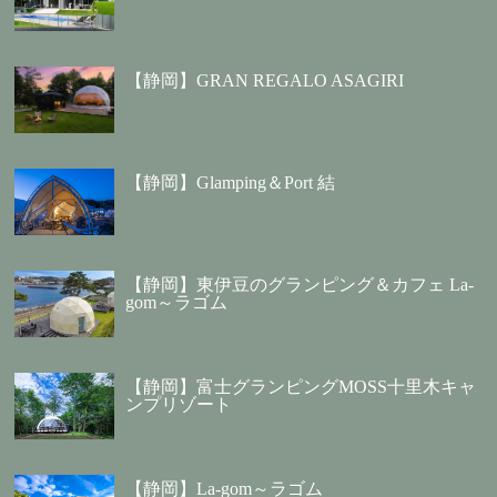
【静岡】GRAN REGALO ASAGIRI
【静岡】Glamping＆Port 結
【静岡】東伊豆のグランピング＆カフェ La-
gom～ラゴム
【静岡】富士グランピングMOSS十里木キャ
ンプリゾート
【静岡】La-gom～ラゴム