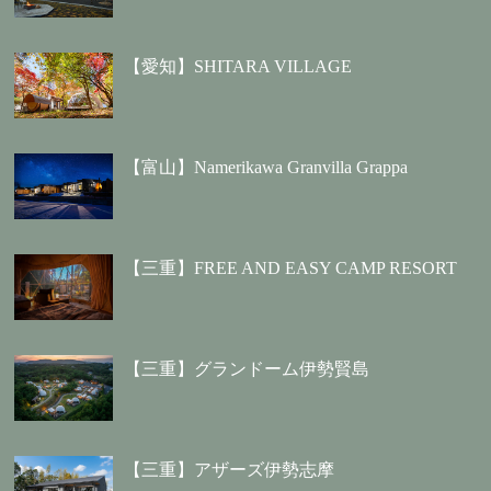
【愛知】SHITARA VILLAGE
【富山】Namerikawa Granvilla Grappa
【三重】FREE AND EASY CAMP RESORT
【三重】グランドーム伊勢賢島
【三重】アザーズ伊勢志摩